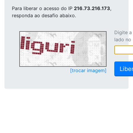
Para liberar o acesso
do IP
216.73.216.173
,
responda ao desafio abaixo.
Digite 
lado no
[trocar imagem]