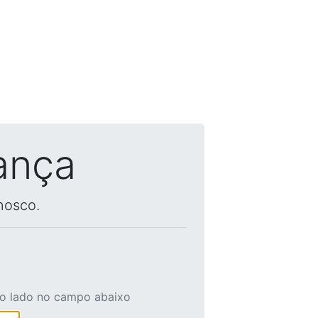
ança
nosco.
ao lado no campo abaixo