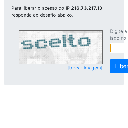
Para liberar o acesso
do IP
216.73.217.13
,
responda ao desafio abaixo.
Digite 
lado no
[trocar imagem]