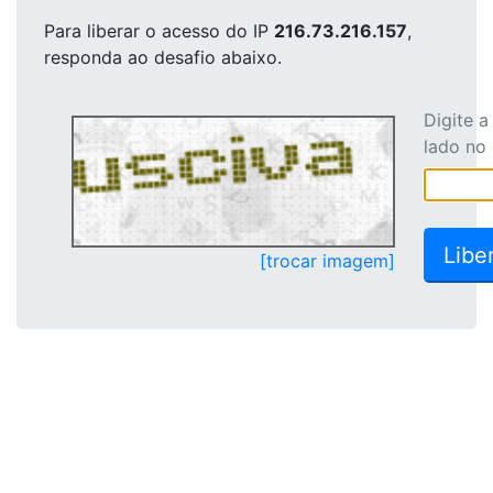
Para liberar o acesso
do IP
216.73.216.157
,
responda ao desafio abaixo.
Digite 
lado no
[trocar imagem]