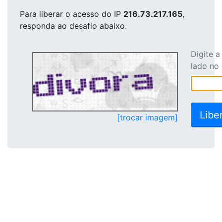
Para liberar o acesso
do IP
216.73.217.165
,
responda ao desafio abaixo.
Digite 
lado no
[trocar imagem]