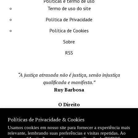
Políticas e termo de uso
Termo de uso do site
Política de Privacidade
Política de Cookies
Sobre
RSS
“A justiça atrasada não é justiça, senão injustiça
qualificada e manifesta.”
Ruy Barbosa
O Direito
Todos os direito reservados 1996-2026
Políticas de Privacidade & Cookies
Mateus Matos
Usamos cookies em nosso site para fornecer a experiência mais
Fundador e Editor-Chefe
relevante, lembrando suas preferências e visitas repetidas. Ao