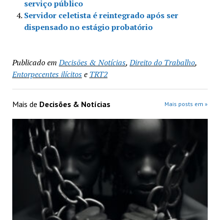
serviço público
Servidor celetista é reintegrado após ser
dispensado no estágio probatório
Publicado em
Decisões & Notícias
,
Direito do Trabalho
,
Entorpecentes ilícitos
e
TRT2
Mais de
Decisões & Notícias
Mais posts em »