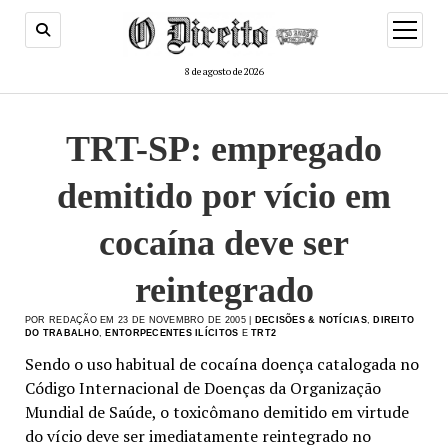
menu
de
abertur
8 de agosto de 2026
TRT-SP: empregado
demitido por vício em
cocaína deve ser
reintegrado
POR REDAÇÃO EM 23 DE NOVEMBRO DE 2005 |
DECISÕES & NOTÍCIAS
,
DIREITO
DO TRABALHO
,
ENTORPECENTES ILÍCITOS
E
TRT2
Sendo o uso habitual de cocaína doença catalogada no
Código Internacional de Doenças da Organização
Mundial de Saúde, o toxicômano demitido em virtude
do vício deve ser imediatamente reintegrado no