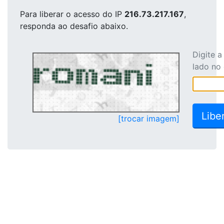
Para liberar o acesso
do IP
216.73.217.167
,
responda ao desafio abaixo.
Digite 
lado no
[trocar imagem]