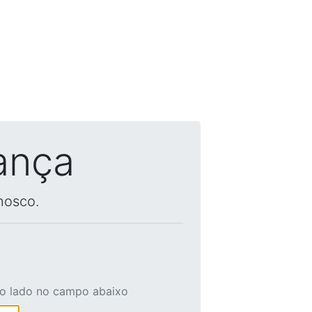
ança
nosco.
ao lado no campo abaixo