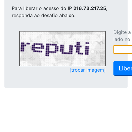
Para liberar o acesso
do IP
216.73.217.25
,
responda ao desafio abaixo.
Digite 
lado no
[trocar imagem]