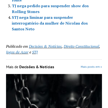
TJ nega pedido para suspender show dos
Rolling Stones
STJ nega liminar para suspender
interrogatório da mulher de Nicolau dos
Santos Neto
Publicado em
Decisões & Notícias
,
Direito Constitucional
,
Jogos de Azar
e
STJ
Mais de
Decisões & Notícias
Mais posts em »