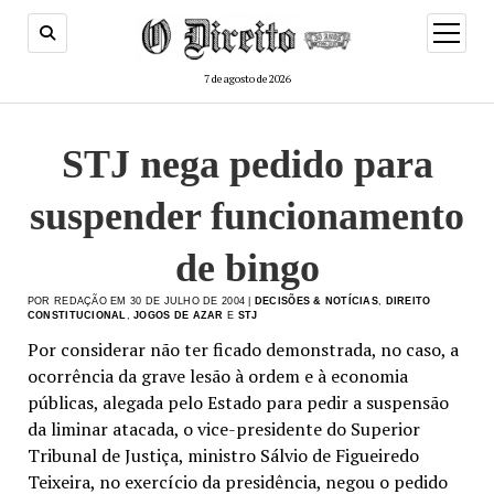
menu
de
abertur
7 de agosto de 2026
STJ nega pedido para
suspender funcionamento
de bingo
POR REDAÇÃO EM 30 DE JULHO DE 2004 |
DECISÕES & NOTÍCIAS
,
DIREITO
CONSTITUCIONAL
,
JOGOS DE AZAR
E
STJ
Por considerar não ter ficado demonstrada, no caso, a
ocorrência da grave lesão à ordem e à economia
públicas, alegada pelo Estado para pedir a suspensão
da liminar atacada, o vice-presidente do Superior
Tribunal de Justiça, ministro Sálvio de Figueiredo
Teixeira, no exercício da presidência, negou o pedido