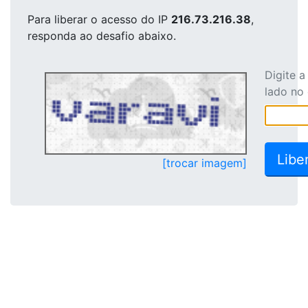
Para liberar o acesso
do IP
216.73.216.38
,
responda ao desafio abaixo.
Digite 
lado no
[trocar imagem]