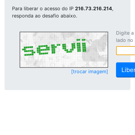
Para liberar o acesso
do IP
216.73.216.214
,
responda ao desafio abaixo.
Digite 
lado no
[trocar imagem]