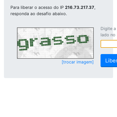
Para liberar o acesso
do IP
216.73.217.37
,
responda ao desafio abaixo.
Digite 
lado no
[trocar imagem]