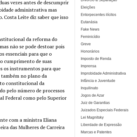
Divórcio & Separação
 duas vezes antes de descumprir
Eleições
bidade administrativa mas
Entorpecentes ilícitos
. Costa Leite diz saber que isso
Eutanásia
Fake News
Feminicídio
stitucional da reforma do
Greve
 mas não se pode destoar pois
Honorários
s essenciais para que o
Imposto de Renda
r o cumprimento de suas
Imprensa
mos os instrumentos para que
Improbidade Administrativa
l e também no plano da
Infância e Juventude
to constitucional da
Inquilinato
rado pelo número de processos
Jogos de Azar
al Federal como pelo Superior
Juiz de Garantias
Juizados Especiais Federais
Lei Magnitsky
nte com a ministra Eliana
Liberdade de Expressão
eira das Mulheres de Carreira
Marcas e Patentes