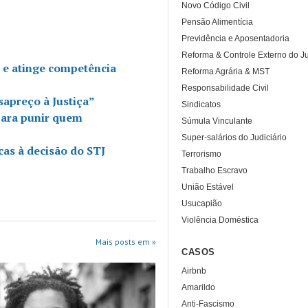
Novo Código Civil
Pensão Alimentícia
Previdência e Aposentadoria
Reforma & Controle Externo do Ju
e e atinge competência
Reforma Agrária & MST
Responsabilidade Civil
sapreço à Justiça”
Sindicatos
para punir quem
Súmula Vinculante
Super-salários do Judiciário
cas à decisão do STJ
Terrorismo
Trabalho Escravo
União Estável
Usucapião
Violência Doméstica
Mais posts em »
CASOS
Airbnb
Amarildo
Anti-Fascismo