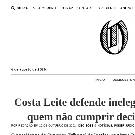
BUSCA
SEJA MEMBRO
ENTRAR
CONTATO
EXPEDIENTE
ANUNCI
6 de agosto de 2026
INÍCIO
DECISÕES & N
Costa Leite defende inele
quem não cumprir decis
POR REDAÇÃO EM 12 DE OUTUBRO DE 2001 |
DECISÕES & NOTÍCIAS
,
PODER JUDIC
O presidente do Superior Tribunal de Justiça, ministro P