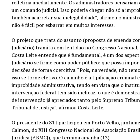
refletiria imediatamente. Os administradores pensariam
um comando judicial. Isso poderia chegar não só a impro
também acarretar sua inelegibilidade”, afirmou o ministro
não é fácil por esbarrar em muitos interesses.
O projeto que trata do assunto (proposta de emenda con
Judiciário) tramita com lentidão no Congresso Nacional,
Costa Leite entende que é fundamental, é um dos aspecto
Judiciário se firme como poder público: que possa impo
decisões de forma coercitiva. “Pois, na verdade, não te
isso se torne efetivo. O caminho é a tipificação crimina
improbidade administrativa, tendo em vista que o institu
intervenção federal tem sido ineficaz, o que é demonst
de intervenção já apreciados tanto pelo Supremo Tribun
Tribunal de Justiça”, afirmou Costa Leite.
O presidente do STJ participou em Porto Velho, juntame
Calmon, do XIII Congresso Nacional da Associação Brasil
Jurídica (ABMCJ), que termina amanhã (13).