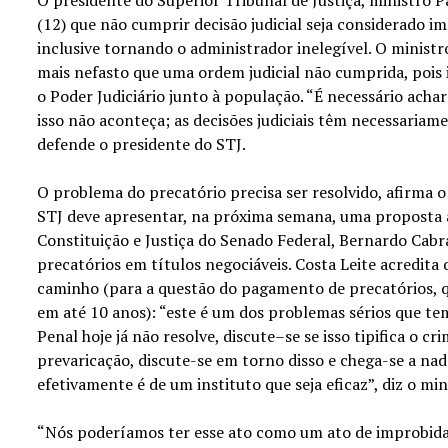
(12) que não cumprir decisão judicial seja considerado i
inclusive tornando o administrador inelegível. O minist
mais nefasto que uma ordem judicial não cumprida, pois 
o Poder Judiciário junto à população. “É necessário ach
isso não aconteça; as decisões judiciais têm necessariam
defende o presidente do STJ.
O problema do precatório precisa ser resolvido, afirma 
STJ deve apresentar, na próxima semana, uma proposta 
Constituição e Justiça do Senado Federal, Bernardo Cabr
precatórios em títulos negociáveis. Costa Leite acredita
caminho (para a questão do pagamento de precatórios, 
em até 10 anos): “este é um dos problemas sérios que tem
Penal hoje já não resolve, discute–se se isso tipifica o c
prevaricação, discute-se em torno disso e chega-se a nad
efetivamente é de um instituto que seja eficaz”, diz o min
“Nós poderíamos ter esse ato como um ato de improbidad