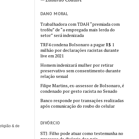
DANO MORAL
Trabalhadora com TDAH “premiada com
troféu” de “a empregada mais lerda do
setor” será indenizada
TRF4 condena Bolsonaro a pagar R$ 1
milhão por declarações racistas durante
live em 2021
Homem indenizará mulher por retirar
preservativo sem consentimento durante
relação sexual
Filipe Martins, ex-assessor de Bolsonaro, é
condenado por gesto racista no Senado
Banco responde por transações realizadas
após comunicação do roubo do celular
DIVÓRCIO
eligião & de
STJ: Filho pode atuar como testemunha no
processo de divórcio dos pais