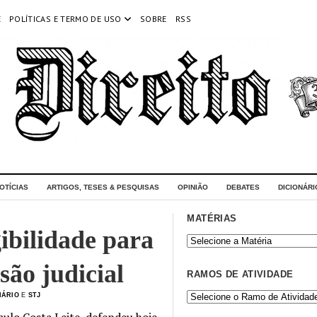
E
POLÍTICAS E TERMO DE USO
SOBRE
RSS
OTÍCIAS
ARTIGOS, TESES & PESQUISAS
OPINIÃO
DEBATES
DICIONÁRI
MATÉRIAS
gibilidade para
ão judicial
RAMOS DE ATIVIDADE
IÁRIO
E
STJ
aulo Costa Leite, defendeu hoje