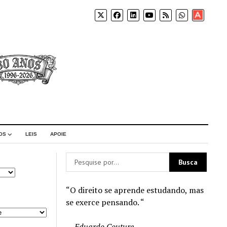
Apoia-
se
OS
LEIS
APOIE
“O direito se aprende estudando, mas
se exerce pensando. “
—
Eduardo Couture