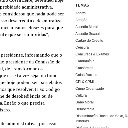
TEMAS
mprobidade administrativa,
ro considerou que nada pode ser
Aborto
isso desacredita e desmoraliza
Adoção
ar mecanismos eficazes para que
Assédio Moral
ente que ser cumpridas”,
Assédio Sexual
Cartão de Crédito
Censura
o presidente, informando que o
Concursos & Exames
ao presidente da Comissão de
Condomínio
al, de transformar os
Consórcios
 que esse talvez seja um bom
Cotas Raciais
que hoje podem ser parcelados
CPI & CPMI
os que resolver. Ir ao Código
Crime Organizado
rime de desobediência ou de
Cultura
a. Então o que precisa
Dano Moral
istro.
Democracia
Discriminação Racial, de Sexo, R
Minorias
e administrativa, pois isso