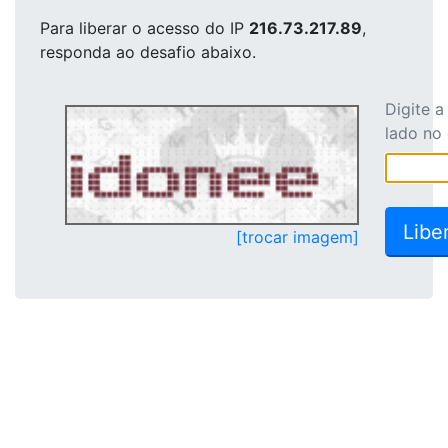
Para liberar o acesso
do IP
216.73.217.89
,
responda ao desafio abaixo.
Digite 
lado no
[trocar imagem]