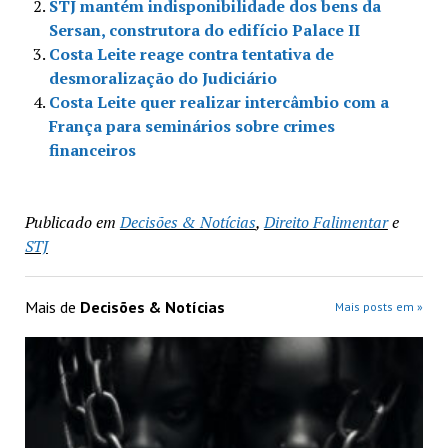
STJ mantém indisponibilidade dos bens da
Sersan, construtora do edifício Palace II
Costa Leite reage contra tentativa de
desmoralização do Judiciário
Costa Leite quer realizar intercâmbio com a
França para seminários sobre crimes
financeiros
Publicado em
Decisões & Notícias
,
Direito Falimentar
e
STJ
Mais de
Decisões & Notícias
Mais posts em »