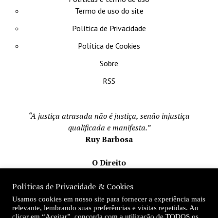
Termo de uso do site
Política de Privacidade
Política de Cookies
Sobre
RSS
“A justiça atrasada não é justiça, senão injustiça
qualificada e manifesta.”
Ruy Barbosa
O Direito
Todos os direito reservados 1996-2026
Políticas de Privacidade & Cookies
Mateus Matos
Usamos cookies em nosso site para fornecer a experiência mais
Fundador e Editor-Chefe
relevante, lembrando suas preferências e visitas repetidas. Ao
clicar em “Aceitar”, concorda com a utilização de TODOS os