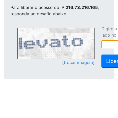
Para liberar o acesso
do IP
216.73.216.165
,
responda ao desafio abaixo.
Digite 
lado no
[trocar imagem]