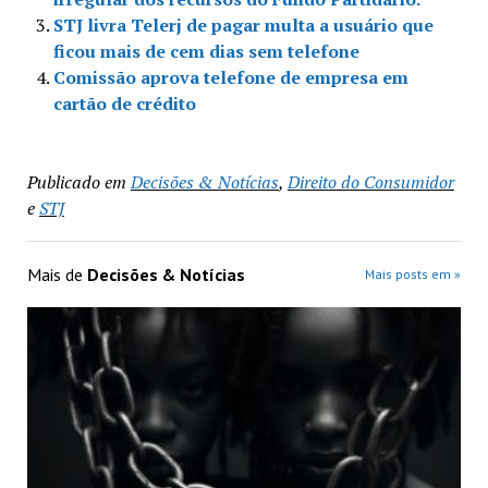
STJ livra Telerj de pagar multa a usuário que
ficou mais de cem dias sem telefone
Comissão aprova telefone de empresa em
cartão de crédito
Publicado em
Decisões & Notícias
,
Direito do Consumidor
e
STJ
Mais de
Decisões & Notícias
Mais posts em »