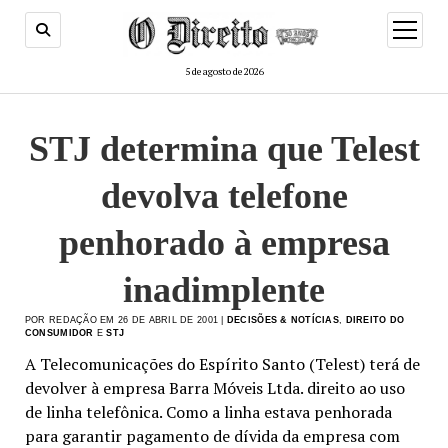
menu
de
abertur
5 de agosto de 2026
STJ determina que Telest
devolva telefone
penhorado à empresa
inadimplente
POR REDAÇÃO EM 26 DE ABRIL DE 2001 |
DECISÕES & NOTÍCIAS
,
DIREITO DO
CONSUMIDOR
E
STJ
A Telecomunicações do Espírito Santo (Telest) terá de
devolver à empresa Barra Móveis Ltda. direito ao uso
de linha telefônica. Como a linha estava penhorada
para garantir pagamento de dívida da empresa com