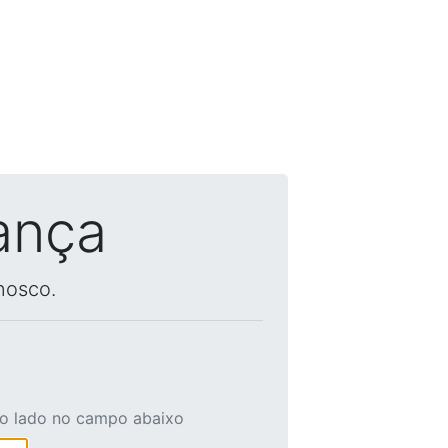
ança
nosco.
ao lado no campo abaixo