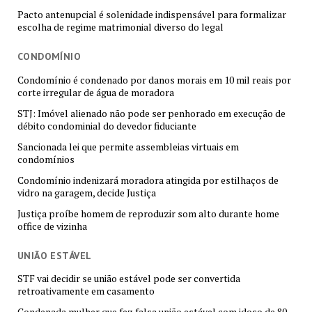
Pacto antenupcial é solenidade indispensável para formalizar
escolha de regime matrimonial diverso do legal
CONDOMÍNIO
Condomínio é condenado por danos morais em 10 mil reais por
corte irregular de água de moradora
STJ: Imóvel alienado não pode ser penhorado em execução de
débito condominial do devedor fiduciante
Sancionada lei que permite assembleias virtuais em
condomínios
Condomínio indenizará moradora atingida por estilhaços de
vidro na garagem, decide Justiça
Justiça proíbe homem de reproduzir som alto durante home
office de vizinha
UNIÃO ESTÁVEL
STF vai decidir se união estável pode ser convertida
retroativamente em casamento
Condenada mulher que fez falsa união estável com idoso de 80