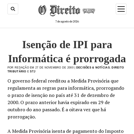
menu
de
abertur
7 de agosto de 2026
Isenção de IPI para
Informática é prorrogada
POR REDAÇÃO EM 27 DE NOVEMBRO DE 2000 |
DECISÕES & NOTÍCIAS
,
DIREITO
TRIBUTÁRIO
E
STJ
O governo federal reeditou a Medida Provisória que
regulamenta as regras para informática, prorrogando
o prazo de isenção no país até 31 de dezembro de
2000. O prazo anterior havia expirado em 29 de
outubro do ano passado. É a oitava vez que há
prorrogação.
A Medida Provisória isenta de pagamento do Imposto