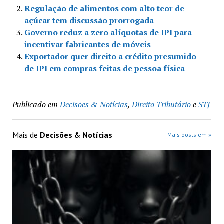
Regulação de alimentos com alto teor de
açúcar tem discussão prorrogada
Governo reduz a zero alíquotas de IPI para
incentivar fabricantes de móveis
Exportador quer direito a crédito presumido
de IPI em compras feitas de pessoa física
Publicado em
Decisões & Notícias
,
Direito Tributário
e
STJ
Mais de
Decisões & Notícias
Mais posts em »