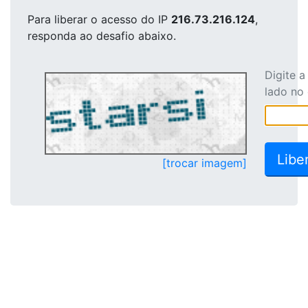
Para liberar o acesso
do IP
216.73.216.124
,
responda ao desafio abaixo.
Digite 
lado no
[trocar imagem]