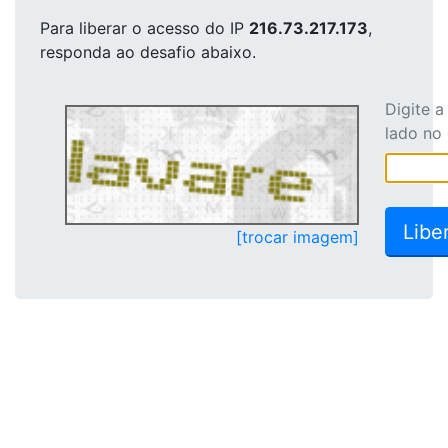
Para liberar o acesso
do IP
216.73.217.173
,
responda ao desafio abaixo.
Digite 
lado no
[trocar imagem]