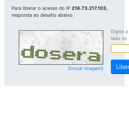
Para liberar o acesso
do IP
216.73.217.103
,
responda ao desafio abaixo.
Digite 
lado no
[trocar imagem]