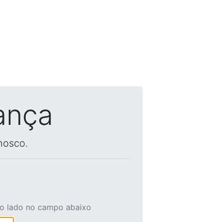
ança
nosco.
ao lado no campo abaixo