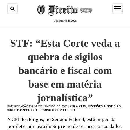
menu
de
abertur
7 de agosto de 2026
STF: “Esta Corte veda a
quebra de sigilos
bancário e fiscal com
base em matéria
jornalística”
POR REDAÇÃO EM 31 DE JANEIRO DE 2006 |
CPI & CPMI
,
DECISÕES & NOTÍCIAS
,
DIREITO PROCESSUAL CONSTITUCIONAL
E
STF
A CPI dos Bingos, no Senado Federal, está impedida
por determinação do Supremo de ter acesso aos dados