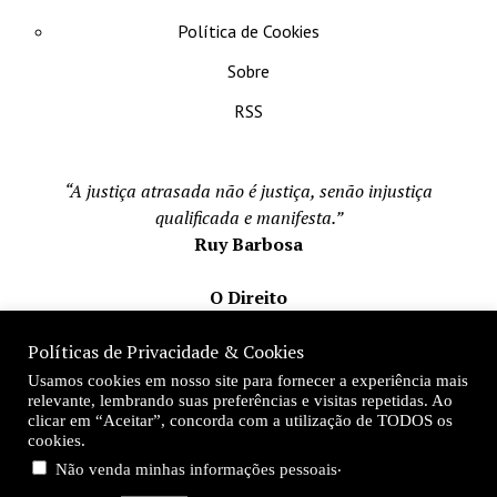
Política de Cookies
Sobre
RSS
“A justiça atrasada não é justiça, senão injustiça
qualificada e manifesta.”
Ruy Barbosa
O Direito
Todos os direito reservados 1996-2026
Políticas de Privacidade & Cookies
Mateus Matos
Usamos cookies em nosso site para fornecer a experiência mais
Fundador e Editor-Chefe
relevante, lembrando suas preferências e visitas repetidas. Ao
clicar em “Aceitar”, concorda com a utilização de TODOS os
Desde 1996
cookies.
.
Não venda minhas informações pessoais