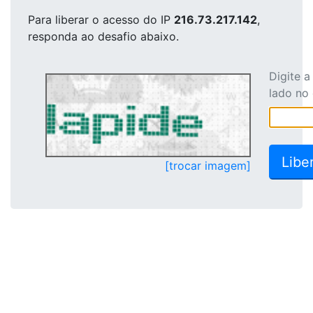
Para liberar o acesso
do IP
216.73.217.142
,
responda ao desafio abaixo.
Digite 
lado no
[trocar imagem]