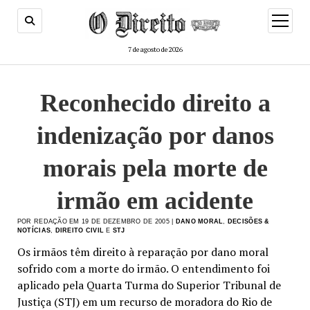
menu
de
abertur
7 de agosto de 2026
Reconhecido direito a
indenização por danos
morais pela morte de
irmão em acidente
POR REDAÇÃO EM 19 DE DEZEMBRO DE 2005 |
DANO MORAL
,
DECISÕES &
NOTÍCIAS
,
DIREITO CIVIL
E
STJ
Os irmãos têm direito à reparação por dano moral
sofrido com a morte do irmão. O entendimento foi
aplicado pela Quarta Turma do Superior Tribunal de
Justiça (STJ) em um recurso de moradora do Rio de