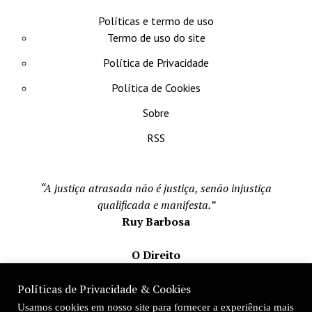
Políticas e termo de uso
Termo de uso do site
Política de Privacidade
Política de Cookies
Sobre
RSS
“A justiça atrasada não é justiça, senão injustiça
qualificada e manifesta.”
Ruy Barbosa
O Direito
Todos os direito reservados 1996-2026
Políticas de Privacidade & Cookies
Mateus Matos
Usamos cookies em nosso site para fornecer a experiência mais