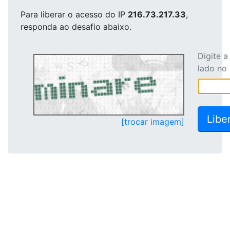
Para liberar o acesso
do IP
216.73.217.33
,
responda ao desafio abaixo.
Digite 
lado no
[trocar imagem]