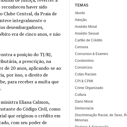
TEMAS
e reconheceu haver sido
o Clube Central, da Praia de
Aborto
nteve integralmente o
Adoção
los desembargadores,
Assédio Moral
ébito era de cinco anos, e não
Assédio Sexual
Cartão de Crédito
Censura
ontra a posição do TJ/RJ,
Concursos & Exames
ibutária, a prescrição, na
Condomínio
er de 20 anos, aplicando-se ao
Consórcios
a, por isso, o direito de
Cotas Raciais
be, para receber a multa que
CPI & CPMI
.
Crime Organizado
Cultura
 ministra Eliana Calmon,
Dano Moral
nstante do Código Civil, como
Democracia
rial que originou o crédito em
Discriminação Racial, de Sexo, R
Minorias
stado, com seu poder de