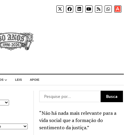
Apoia-
se
OS
LEIS
APOIE
“Não há nada mais relevante para a
vida social que a formação do
sentimento da justiça.”