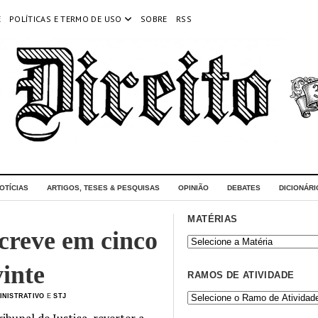
E
POLÍTICAS E TERMO DE USO
SOBRE
RSS
OTÍCIAS
ARTIGOS, TESES & PESQUISAS
OPINIÃO
DEBATES
DICIONÁRI
MATÉRIAS
creve em cinco
vinte
RAMOS DE ATIVIDADE
INISTRATIVO
E
STJ
ibunal de Justiça, reverter a