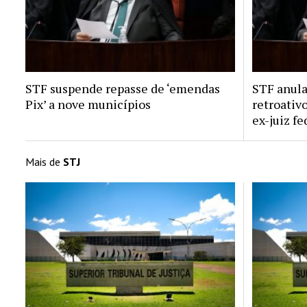
STF suspende repasse de ‘emendas
STF anula
Pix’ a nove municípios
retroativ
ex-juiz fe
Mais de
STJ