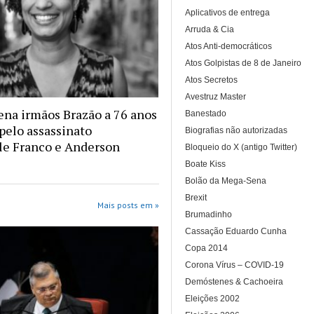
Aplicativos de entrega
Arruda & Cia
Atos Anti-democráticos
Atos Golpistas de 8 de Janeiro
Atos Secretos
Avestruz Master
na irmãos Brazão a 76 anos
Banestado
 pelo assassinato
Biografias não autorizadas
le Franco e Anderson
Bloqueio do X (antigo Twitter)
Boate Kiss
Bolão da Mega-Sena
Brexit
Mais posts em »
Brumadinho
Cassação Eduardo Cunha
Copa 2014
Corona Vírus – COVID-19
Demóstenes & Cachoeira
Eleições 2002