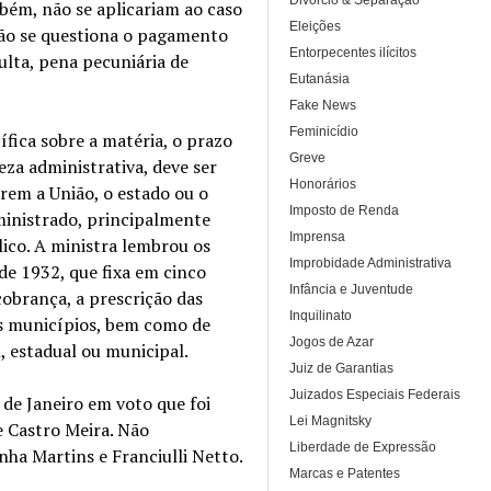
Divórcio & Separação
bém, não se aplicariam ao caso
Eleições
não se questiona o pagamento
Entorpecentes ilícitos
ulta, pena pecuniária de
Eutanásia
Fake News
Feminicídio
ífica sobre a matéria, o prazo
Greve
eza administrativa, deve ser
Honorários
rem a União, o estado ou o
Imposto de Renda
ministrado, principalmente
Imprensa
lico. A ministra lembrou os
Improbidade Administrativa
de 1932, que fixa em cinco
Infância e Juventude
cobrança, a prescrição das
Inquilinato
os municípios, bem como de
Jogos de Azar
, estadual ou municipal.
Juiz de Garantias
Juizados Especiais Federais
 de Janeiro em voto que foi
Lei Magnitsky
 Castro Meira. Não
Liberdade de Expressão
ha Martins e Franciulli Netto.
Marcas e Patentes