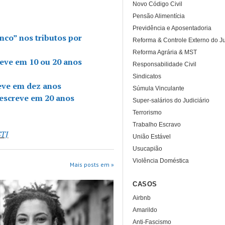
Novo Código Civil
Pensão Alimentícia
Previdência e Aposentadoria
nco” nos tributos por
Reforma & Controle Externo do Ju
Reforma Agrária & MST
eve em 10 ou 20 anos
Responsabilidade Civil
Sindicatos
eve em dez anos
Súmula Vinculante
rescreve em 20 anos
Super-salários do Judiciário
Terrorismo
Trabalho Escravo
STJ
União Estável
Usucapião
Violência Doméstica
Mais posts em »
CASOS
Airbnb
Amarildo
Anti-Fascismo