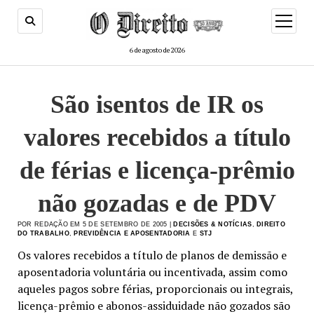
menu
de
abertur
6 de agosto de 2026
São isentos de IR os
valores recebidos a título
de férias e licença-prêmio
não gozadas e de PDV
POR REDAÇÃO EM 5 DE SETEMBRO DE 2005 |
DECISÕES & NOTÍCIAS
,
DIREITO
DO TRABALHO
,
PREVIDÊNCIA E APOSENTADORIA
E
STJ
Os valores recebidos a título de planos de demissão e
aposentadoria voluntária ou incentivada, assim como
aqueles pagos sobre férias, proporcionais ou integrais,
licença-prêmio e abonos-assiduidade não gozados são