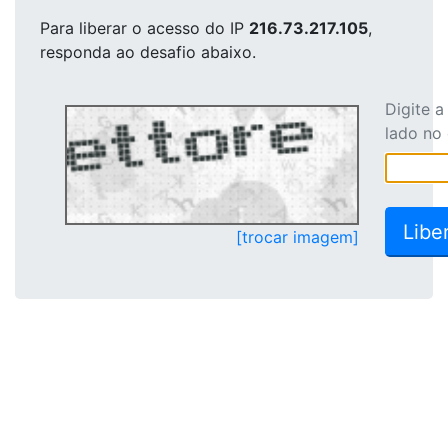
Para liberar o acesso
do IP
216.73.217.105
,
responda ao desafio abaixo.
Digite 
lado no
[trocar imagem]