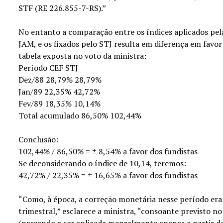
STF (RE 226.855-7-RS).”
No entanto a comparação entre os índices aplicados pel
JAM, e os fixados pelo STJ resulta em diferença em favor
tabela exposta no voto da ministra:
Período CEF STJ
Dez/88 28,79% 28,79%
Jan/89 22,35% 42,72%
Fev/89 18,35% 10,14%
Total acumulado 86,50% 102,44%
Conclusão:
102,44% / 86,50% = ± 8,54% a favor dos fundistas
Se deconsiderando o índice de 10,14, teremos:
42,72% / 22,35% = ± 16,65% a favor dos fundistas
“Como, à época, a correção monetária nesse período era 
trimestral,” esclarece a ministra, “consoante previsto no
(passando a ser aplicada mensalmente apenas a partir do