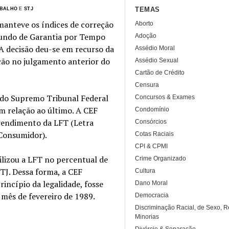
TEMAS
ABALHO
E
STJ
manteve os índices de correção
Aborto
(Fundo de Garantia por Tempo
Adoção
 A decisão deu-se em recurso da
Assédio Moral
ção no julgamento anterior do
Assédio Sexual
Cartão de Crédito
Censura
o do Supremo Tribunal Federal
Concursos & Exames
em relação ao último. A CEF
Condomínio
 rendimento da LFT (Letra
Consórcios
 Consumidor).
Cotas Raciais
CPI & CPMI
ilizou a LFT no percentual de
Crime Organizado
TJ. Dessa forma, a CEF
Cultura
rincípio da legalidade, fosse
Dano Moral
 mês de fevereiro de 1989.
Democracia
Discriminação Racial, de Sexo, R
Minorias