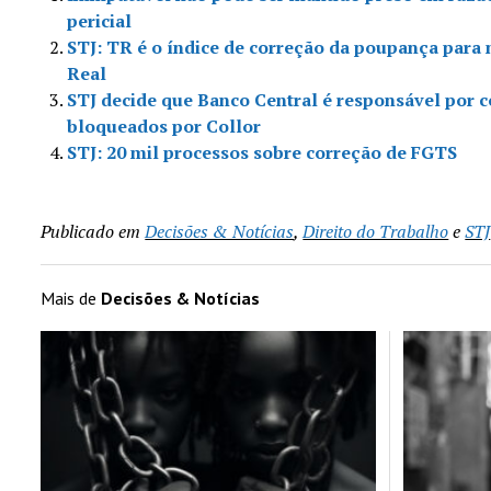
pericial
STJ: TR é o índice de correção da poupança para 
Real
STJ decide que Banco Central é responsável por 
bloqueados por Collor
STJ: 20 mil processos sobre correção de FGTS
Publicado em
Decisões & Notícias
,
Direito do Trabalho
e
STJ
Mais de
Decisões & Notícias