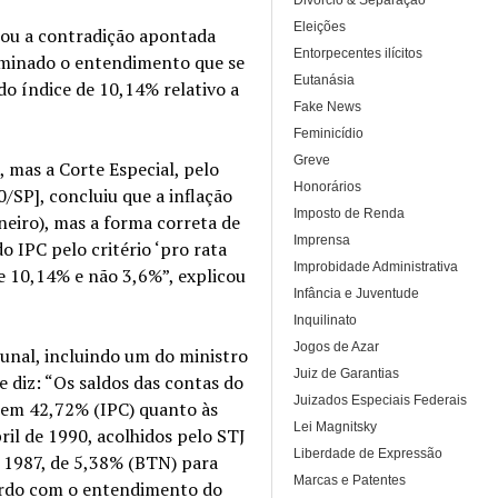
Divórcio & Separação
Eleições
icou a contradição apontada
Entorpecentes ilícitos
rminado o entendimento que se
Eutanásia
o índice de 10,14% relativo a
Fake News
Feminicídio
Greve
 mas a Corte Especial, pelo
Honorários
0/SP], concluiu que a inflação
Imposto de Renda
aneiro), mas a forma correta de
Imprensa
o IPC pelo critério ‘pro rata
Improbidade Administrativa
de 10,14% e não 3,6%”, explicou
Infância e Juventude
Inquilinato
Jogos de Azar
nal, incluindo um do ministro
Juiz de Garantias
 diz: “Os saldos das contas do
Juizados Especiais Federais
s em 42,72% (IPC) quanto às
Lei Magnitsky
ril de 1990, acolhidos pelo STJ
Liberdade de Expressão
e 1987, de 5,38% (BTN) para
Marcas e Patentes
cordo com o entendimento do