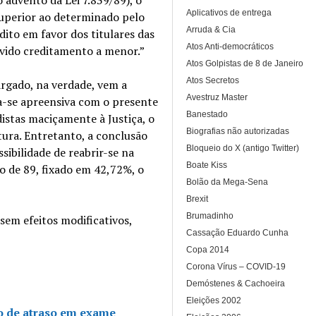
Aplicativos de entrega
superior ao determinado pelo
Arruda & Cia
dito em favor dos titulares das
Atos Anti-democráticos
avido creditamento a menor.”
Atos Golpistas de 8 de Janeiro
Atos Secretos
gado, na verdade, vem a
Avestruz Master
-se apreensiva com o presente
Banestado
istas maciçamente à Justiça, o
Biografias não autorizadas
tura. Entretanto, a conclusão
Bloqueio do X (antigo Twitter)
sibilidade de reabrir-se na
Boate Kiss
ro de 89, fixado em 42,72%, o
Bolão da Mega-Sena
Brexit
Brumadinho
sem efeitos modificativos,
Cassação Eduardo Cunha
Copa 2014
Corona Vírus – COVID-19
Demóstenes & Cachoeira
Eleições 2002
o de atraso em exame