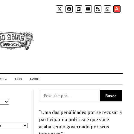
Apoia-
se
OS
LEIS
APOIE
“Uma das penalidades por se recusar a
participar da política é que você
acaba sendo governado por seus
inferiores.”