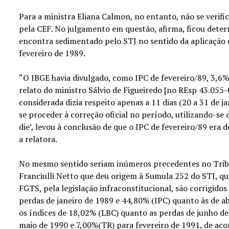
Para a ministra Eliana Calmon, no entanto, não se verif
pela CEF. No julgamento em questão, afirma, ficou dete
encontra sedimentado pelo STJ no sentido da aplicação d
fevereiro de 1989.
“O IBGE havia divulgado, como IPC de fevereiro/89, 3,6%,
relato do ministro Sálvio de Figueiredo [no REsp 43.055-
considerada dizia respeito apenas a 11 dias (20 a 31 de j
se proceder à correção oficial no período, utilizando-se d
die’, levou à conclusão de que o IPC de fevereiro/89 era 
a relatora.
No mesmo sentido seriam inúmeros precedentes no Tribu
Franciulli Netto que deu origem à Sumula 252 do STJ, que
FGTS, pela legislação infraconstitucional, são corrigido
perdas de janeiro de 1989 e 44,80% (IPC) quanto às de ab
os índices de 18,02% (LBC) quanto as perdas de junho d
maio de 1990 e 7,00%(TR) para fevereiro de 1991, de a