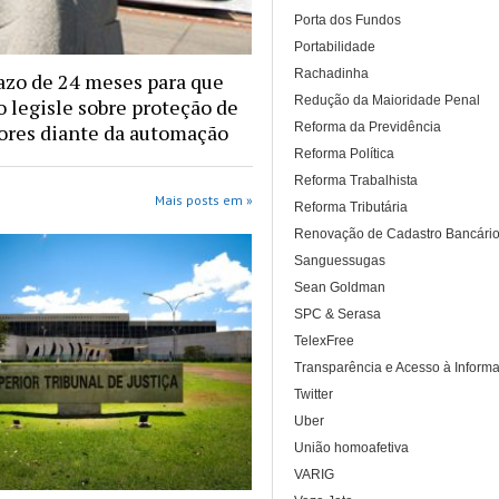
Porta dos Fundos
Portabilidade
Rachadinha
azo de 24 meses para que
Redução da Maioridade Penal
 legisle sobre proteção de
Reforma da Previdência
ores diante da automação
Reforma Política
Reforma Trabalhista
Mais posts em »
Reforma Tributária
Renovação de Cadastro Bancári
Sanguessugas
Sean Goldman
SPC & Serasa
TelexFree
Transparência e Acesso à Inform
Twitter
Uber
União homoafetiva
VARIG