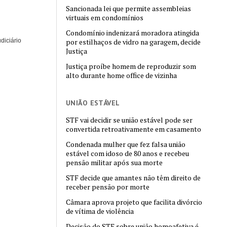
Sancionada lei que permite assembleias
virtuais em condomínios
Condomínio indenizará moradora atingida
diciário
por estilhaços de vidro na garagem, decide
Justiça
Justiça proíbe homem de reproduzir som
alto durante home office de vizinha
UNIÃO ESTÁVEL
STF vai decidir se união estável pode ser
convertida retroativamente em casamento
Condenada mulher que fez falsa união
estável com idoso de 80 anos e recebeu
pensão militar após sua morte
STF decide que amantes não têm direito de
receber pensão por morte
Câmara aprova projeto que facilita divórcio
de vítima de violência
Decisão do STF sobre união homoafetiva é