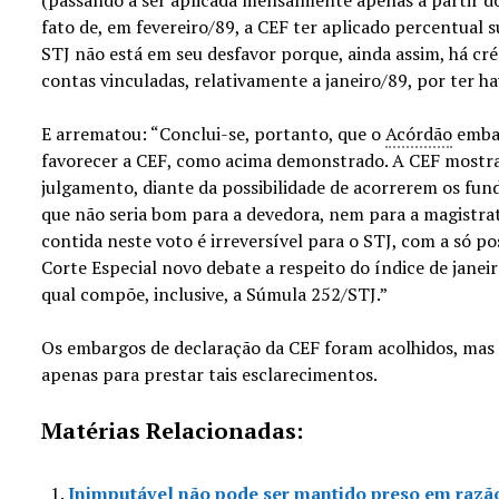
fato de, em fevereiro/89, a CEF ter aplicado percentual 
STJ não está em seu desfavor porque, ainda assim, há cré
contas vinculadas, relativamente a janeiro/89, por ter h
E arrematou: “Conclui-se, portanto, que o
Acórdão
embar
favorecer a CEF, como acima demonstrado. A CEF mostra
julgamento, diante da possibilidade de acorrerem os fund
que não seria bom para a devedora, nem para a magistra
contida neste voto é irreversível para o STJ, com a só pos
Corte Especial novo debate a respeito do índice de janei
qual compõe, inclusive, a Súmula 252/STJ.”
Os embargos de declaração da CEF foram acolhidos, mas 
apenas para prestar tais esclarecimentos.
Matérias Relacionadas:
Inimputável não pode ser mantido preso em razã