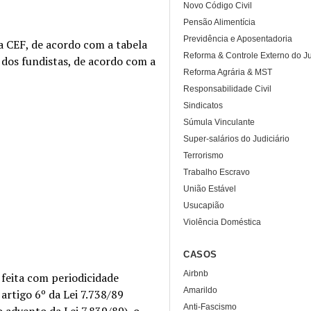
Novo Código Civil
Pensão Alimentícia
Previdência e Aposentadoria
a CEF, de acordo com a tabela
Reforma & Controle Externo do Ju
 dos fundistas, de acordo com a
Reforma Agrária & MST
Responsabilidade Civil
Sindicatos
Súmula Vinculante
Super-salários do Judiciário
Terrorismo
Trabalho Escravo
União Estável
Usucapião
Violência Doméstica
CASOS
Airbnb
feita com periodicidade
Amarildo
 artigo 6º da Lei 7.738/89
Anti-Fascismo
 advento da Lei 7.839/89), o