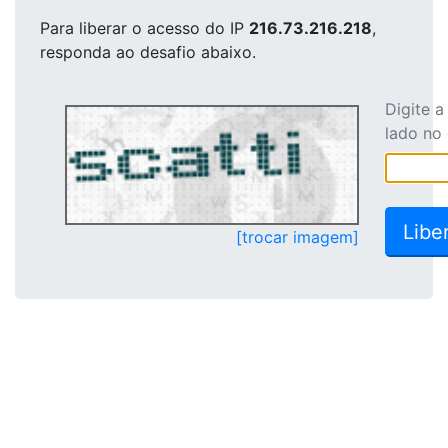
Para liberar o acesso
do IP
216.73.216.218
,
responda ao desafio abaixo.
Digite 
lado no
[trocar imagem]