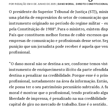
POR REDAÇÃO EM 8 DE JUNHO DE 2005 |
DANO MORAL
,
DIREITO CONSTITUCIONA
O presidente do Superior Tribunal de Justiça (STJ), mini
uma platéia de empresários do setor de comunicação que
instrumento originado no período do regime militar – e
pela Constituição de 1988”. Para o ministro, existem dis
País que constituem melhor forma de coibir excessos qu
empresas de comunicação e profissionais desse setor. Se
punição que um jornalista pode receber é aquela que venh
profissional.
“O dano moral não se destina a ser, conforme temos vis
instrumento de enriquecimento ilícito da parte ofendida.
destina a penalizar na credibilidade. Porque esse é o pri
profissional, notadamente na área da informação. Então,
ele possa ter o seu patrimônio pecuniário subtraído. A
moral é mostrar que o profissional, tendo praticado alg
liberdade de imprensa, é penalizado na sua credibilidade 
capital de giro no mercado de trabalho. Esse é o sentido