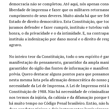
democracia não se completou. Até aqui, nós apenas cons
liberdade de imprensa e fazer que os militares retornass
cumprimento de seus deveres. Muito ainda há que ser fei
Estado de direito democrático. Esta Constituição, que to
juramos defender e fazer cumprir, instituiu e tutelou va
honra, o da privacidade e o da intimidade. E, na contrapar
instituiu a indenização por dano moral e o direito de re
agravo.
No inteiro teor da Constituição, todo o seu espírito é ga
manifestação do pensamento, garantidor da ampla mani
garantidor do sigilo das fontes de informação e manifes
prévia. Quero destacar alguns pontos para que possamos
nesta mesma luta pela afirmação democrática do nosso p
necessidade da Lei de Imprensa. A Lei de Imprensa está 
Constituição de 1988. Não há necessidade de criminaliz
nos termos da injúria, da calúnia e da difamação porque ta
há muito tempo no Código Penal brasileiro. Então, não 
duas condutas típicas e dois instrumentos legais vigor