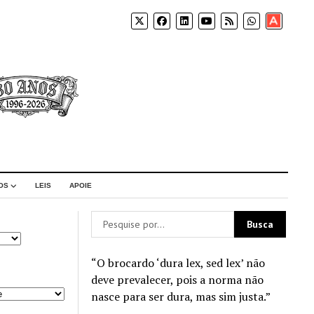
Apoia-
se
OS
LEIS
APOIE
“O brocardo ‘dura lex, sed lex’ não
deve prevalecer, pois a norma não
nasce para ser dura, mas sim justa.”