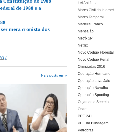
 Constituição de 1988
Lei Antifumo
Federal de 1988 e a
Marco Civil da Internet
Marco Temporal
988
Marielle Franco
 ser mera cronista dos
Mensalão
Metrô SP
Netflix
Novo Código Florestal
STJ
Novo Código Penal
Olimpíadas 2016
Operação Hurricane
Mais posts em »
Operação Lava Jato
Operação Navalha
Operação Spoofing
Orçamento Secreto
Orkut
PEC 241
PEC da Blindagem
Petrobras