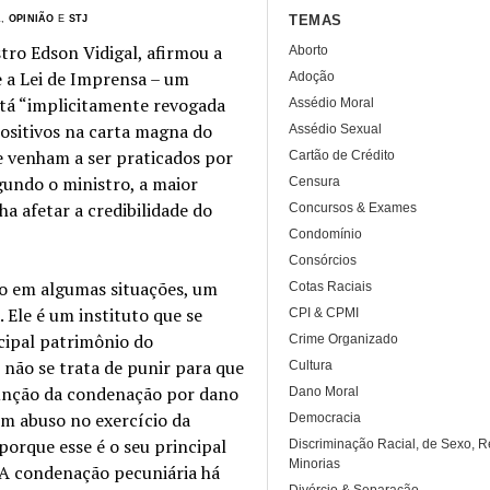
TEMAS
L
,
OPINIÃO
E
STJ
stro Edson Vidigal, afirmou a
Aborto
 a Lei de Imprensa – um
Adoção
stá “implicitamente revogada
Assédio Moral
positivos na carta magna do
Assédio Sexual
e venham a ser praticados por
Cartão de Crédito
gundo o ministro, a maior
Censura
a afetar a credibilidade do
Concursos & Exames
Condomínio
Consórcios
to em algumas situações, um
Cotas Raciais
 Ele é um instituto que se
CPI & CPMI
ncipal patrimônio do
Crime Organizado
 não se trata de punir para que
Cultura
 função da condenação por dano
Dano Moral
um abuso no exercício da
Democracia
porque esse é o seu principal
Discriminação Racial, de Sexo, R
Minorias
. A condenação pecuniária há