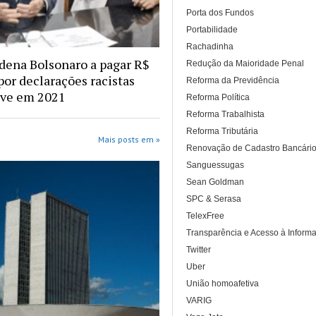
Porta dos Fundos
Portabilidade
Rachadinha
ena Bolsonaro a pagar R$
Redução da Maioridade Penal
por declarações racistas
Reforma da Previdência
ive em 2021
Reforma Política
Reforma Trabalhista
Reforma Tributária
Mais posts em »
Renovação de Cadastro Bancári
Sanguessugas
Sean Goldman
SPC & Serasa
TelexFree
Transparência e Acesso à Inform
Twitter
Uber
União homoafetiva
VARIG