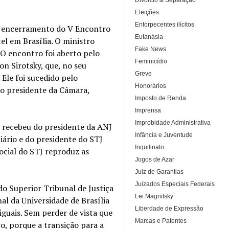
Divórcio & Separação
Eleições
Entorpecentes ilícitos
do encerramento do V Encontro
Eutanásia
l em Brasília. O ministro
Fake News
 O encontro foi aberto pelo
Feminicídio
on Sirotsky, que, no seu
Greve
Ele foi sucedido pelo
Honorários
lo presidente da Câmara,
Imposto de Renda
Imprensa
Improbidade Administrativa
l recebeu do presidente da ANJ
Infância e Juventude
iário e do presidente do STJ
Inquilinato
ocial do STJ reproduz as
Jogos de Azar
Juiz de Garantias
Juizados Especiais Federais
o Superior Tribunal de Justiça
Lei Magnitsky
al da Universidade de Brasília
Liberdade de Expressão
iguais. Sem perder de vista que
Marcas e Patentes
o, porque a transição para a