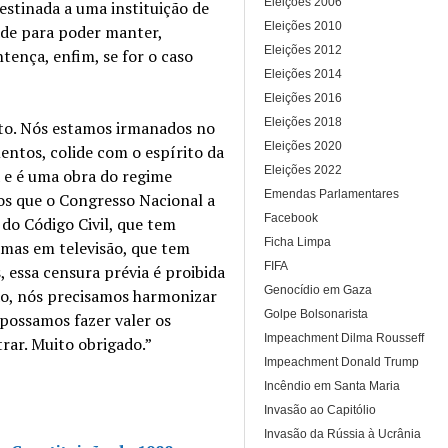
Eleições 2006
destinada a uma instituição de
Eleições 2010
tade para poder manter,
Eleições 2012
tença, enfim, se for o caso
Eleições 2014
Eleições 2016
Eleições 2018
nto. Nós estamos irmanados no
Eleições 2020
ntos, colide com o espírito da
Eleições 2022
a e é uma obra do regime
Emendas Parlamentares
s que o Congresso Nacional a
Facebook
 do Código Civil, que tem
Ficha Limpa
amas em televisão, que tem
FIFA
 essa censura prévia é proibida
Genocídio em Gaza
tão, nós precisamos harmonizar
Golpe Bolsonarista
 possamos fazer valer os
Impeachment Dilma Rousseff
trar. Muito obrigado.”
Impeachment Donald Trump
Incêndio em Santa Maria
Invasão ao Capitólio
Invasão da Rússia à Ucrânia