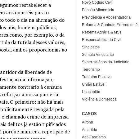
Novo Código Civil
eguimos restabelecer a
Pensão Alimentícia
em aos quartéis para o
Previdência e Aposentadoria
to todo o dia na afirmação do
Reforma & Controle Externo do Ju
dos nós, homens públicos,
Reforma Agrária & MST
lores como, por exemplo, o da
Responsabilidade Civil
tida da tutela desses valores,
Sindicatos
sposta, ambos proporcionais ao
Súmula Vinculante
Super-salários do Judiciário
Terrorismo
rantidor da liberdade de
Trabalho Escravo
festação da informação,
União Estável
tamente contrário à censura
Usucapião
 reforçar a nossa parceria
Violência Doméstica
aís. O primeiro: não há mais
implicitamente revogada pela
CASOS
ar o chamado crime de imprensa
Airbnb
is delitos já estão tipificados
Amarildo
há porque manter a repetição de
Anti-Fascismo
ando ao mesmo tempo.