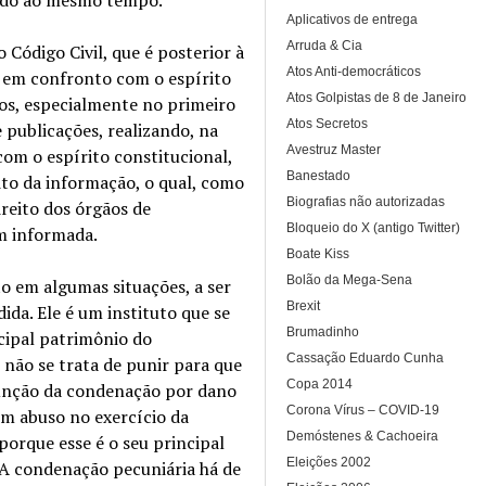
Aplicativos de entrega
Arruda & Cia
Código Civil, que é posterior à
Atos Anti-democráticos
á em confronto com o espírito
Atos Golpistas de 8 de Janeiro
dos, especialmente no primeiro
Atos Secretos
 publicações, realizando, na
Avestruz Master
com o espírito constitucional,
Banestado
ito da informação, o qual, como
Biografias não autorizadas
reito dos órgãos de
Bloqueio do X (antigo Twitter)
m informada.
Boate Kiss
Bolão da Mega-Sena
o em algumas situações, a ser
Brexit
da. Ele é um instituto que se
Brumadinho
ncipal patrimônio do
Cassação Eduardo Cunha
 não se trata de punir para que
Copa 2014
 função da condenação por dano
Corona Vírus – COVID-19
um abuso no exercício da
Demóstenes & Cachoeira
porque esse é o seu principal
Eleições 2002
. A condenação pecuniária há de