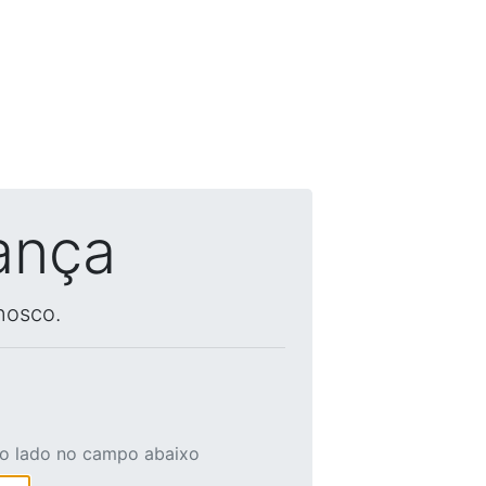
ança
nosco.
ao lado no campo abaixo