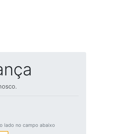
ança
nosco.
ao lado no campo abaixo