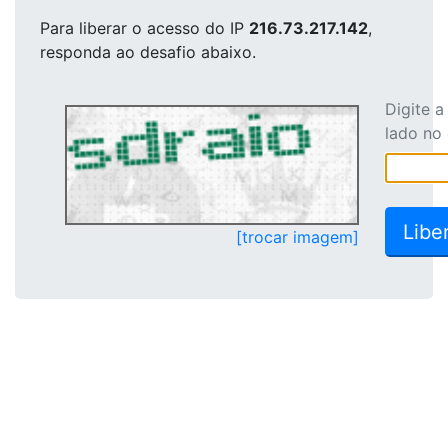
Para liberar o acesso
do IP
216.73.217.142
,
responda ao desafio abaixo.
Digite 
lado no
[trocar imagem]