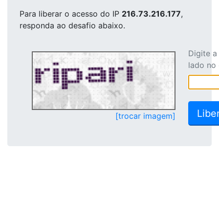
Para liberar o acesso
do IP
216.73.216.177
,
responda ao desafio abaixo.
Digite 
lado no
[trocar imagem]