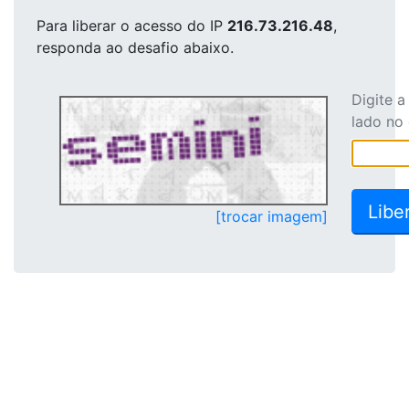
Para liberar o acesso
do IP
216.73.216.48
,
responda ao desafio abaixo.
Digite 
lado no
[trocar imagem]