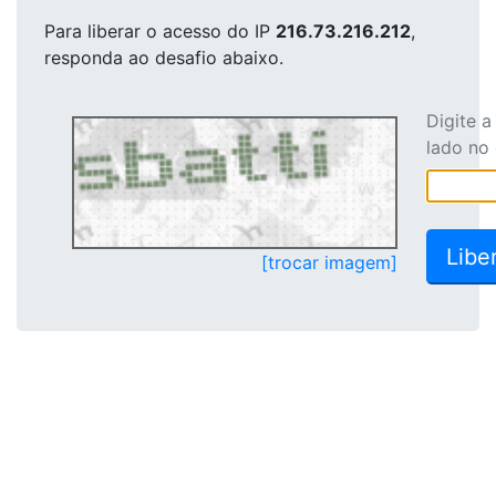
Para liberar o acesso
do IP
216.73.216.212
,
responda ao desafio abaixo.
Digite 
lado no
[trocar imagem]