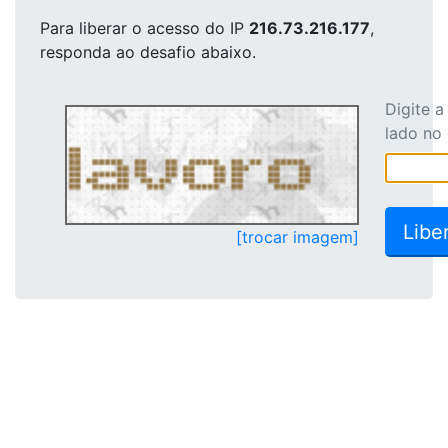
Para liberar o acesso
do IP
216.73.216.177
,
responda ao desafio abaixo.
Digite 
lado no
[trocar imagem]