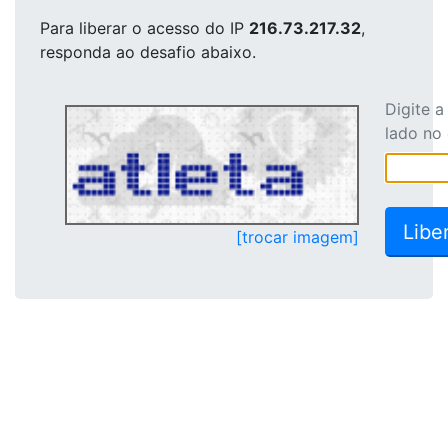
Para liberar o acesso
do IP
216.73.217.32
,
responda ao desafio abaixo.
Digite 
lado no
[trocar imagem]