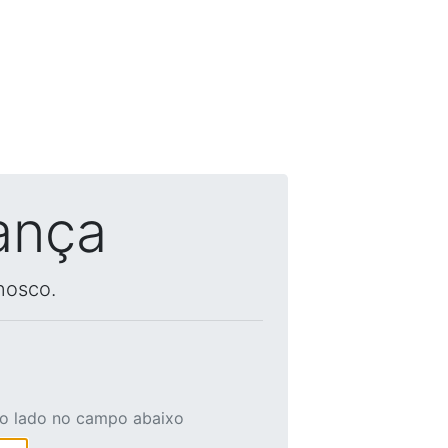
ança
nosco.
ao lado no campo abaixo