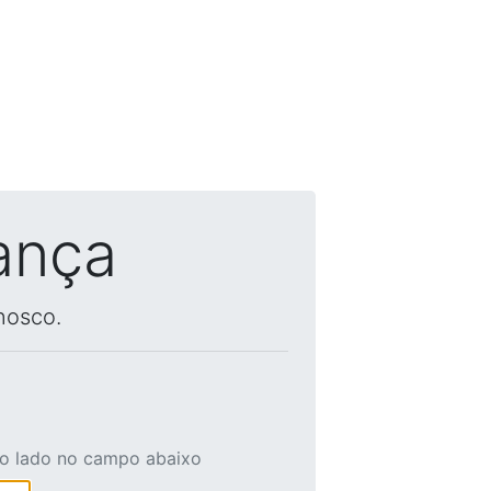
ança
nosco.
ao lado no campo abaixo