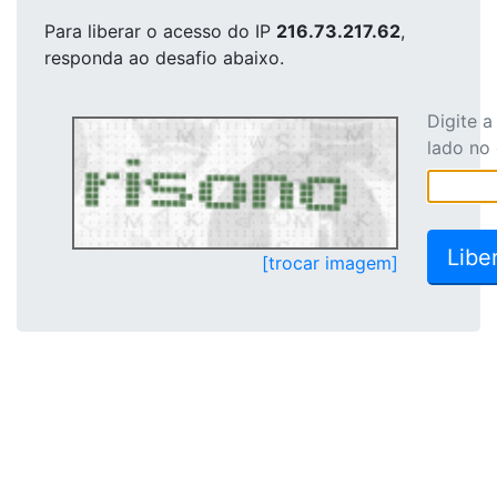
Para liberar o acesso
do IP
216.73.217.62
,
responda ao desafio abaixo.
Digite 
lado no
[trocar imagem]