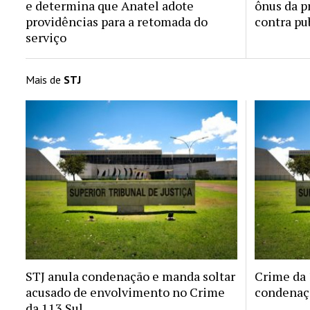
e determina que Anatel adote
ônus da p
providências para a retomada do
contra pu
serviço
Mais de
STJ
STJ anula condenação e manda soltar
Crime da 1
acusado de envolvimento no Crime
condenaçã
da 113 Sul