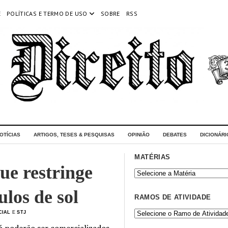
E
POLÍTICAS E TERMO DE USO
SOBRE
RSS
OTÍCIAS
ARTIGOS, TESES & PESQUISAS
OPINIÃO
DEBATES
DICIONÁRI
MATÉRIAS
e restringe
ulos de sol
RAMOS DE ATIVIDADE
CIAL
E
STJ
ó poderão ser comercializados