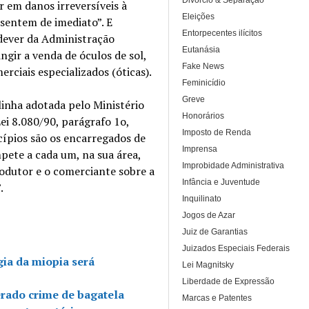
Divórcio & Separação
r em danos irreversíveis à
Eleições
esentem de imediato”. E
Entorpecentes ilícitos
dever da Administração
Eutanásia
ingir a venda de óculos de sol,
Fake News
rciais especializados (óticas).
Feminicídio
Greve
linha adotada pelo Ministério
Honorários
Lei 8.080/90, parágrafo 1o,
Imposto de Renda
icípios são os encarregados de
Imprensa
pete a cada um, na sua área,
Improbidade Administrativa
produtor e o comerciante sobre a
Infância e Juventude
.
Inquilinato
Jogos de Azar
Juiz de Garantias
Juizados Especiais Federais
gia da miopia será
Lei Magnitsky
Liberdade de Expressão
rado crime de bagatela
Marcas e Patentes