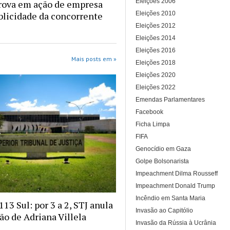
Eleições 2006
rova em ação de empresa
Eleições 2010
blicidade da concorrente
Eleições 2012
Eleições 2014
Eleições 2016
Mais posts em »
Eleições 2018
Eleições 2020
Eleições 2022
Emendas Parlamentares
Facebook
Ficha Limpa
FIFA
Genocídio em Gaza
Golpe Bolsonarista
Impeachment Dilma Rousseff
Impeachment Donald Trump
Incêndio em Santa Maria
13 Sul: por 3 a 2, STJ anula
Invasão ao Capitólio
o de Adriana Villela
Invasão da Rússia à Ucrânia