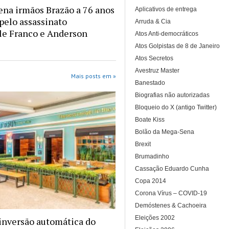
na irmãos Brazão a 76 anos
Aplicativos de entrega
 pelo assassinato
Arruda & Cia
le Franco e Anderson
Atos Anti-democráticos
Atos Golpistas de 8 de Janeiro
Atos Secretos
Avestruz Master
Mais posts em »
Banestado
Biografias não autorizadas
Bloqueio do X (antigo Twitter)
Boate Kiss
Bolão da Mega-Sena
Brexit
Brumadinho
Cassação Eduardo Cunha
Copa 2014
Corona Vírus – COVID-19
Demóstenes & Cachoeira
Eleições 2002
inversão automática do