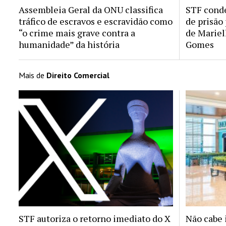
Assembleia Geral da ONU classifica
STF conde
tráfico de escravos e escravidão como
de prisão
“o crime mais grave contra a
de Mariel
humanidade” da história
Gomes
Mais de
Direito Comercial
STF autoriza o retorno imediato do X
Não cabe 