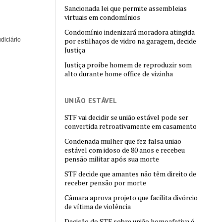
Sancionada lei que permite assembleias
virtuais em condomínios
Condomínio indenizará moradora atingida
diciário
por estilhaços de vidro na garagem, decide
Justiça
Justiça proíbe homem de reproduzir som
alto durante home office de vizinha
UNIÃO ESTÁVEL
STF vai decidir se união estável pode ser
convertida retroativamente em casamento
Condenada mulher que fez falsa união
estável com idoso de 80 anos e recebeu
pensão militar após sua morte
STF decide que amantes não têm direito de
receber pensão por morte
Câmara aprova projeto que facilita divórcio
de vítima de violência
Decisão do STF sobre união homoafetiva é