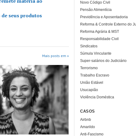
 remete matéria ao
Novo Código Civil
Pensão Alimentícia
o de seus produtos
Previdência e Aposentadoria
Reforma & Controle Externo do Ju
Reforma Agrária & MST
Responsabilidade Civil
Sindicatos
Súmula Vinculante
Mais posts em »
Super-salários do Judiciário
Terrorismo
Trabalho Escravo
União Estável
Usucapião
Violência Doméstica
CASOS
Airbnb
Amarildo
Anti-Fascismo