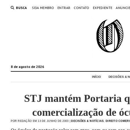
BUSCA
SEJA MEMBRO
ENTRAR
CONTATO
EXPEDIENTE
ANUNCI
8 de agosto de 2026
INÍCIO
DECISÕES & N
STJ mantém Portaria qu
comercialização de óc
POR REDAÇÃO EM 13 DE JUNHO DE 2003 |
DECISÕES & NOTÍCIAS
,
DIREITO COMER
Os óculos de proteção solar sem grau, com ou sem cor, s