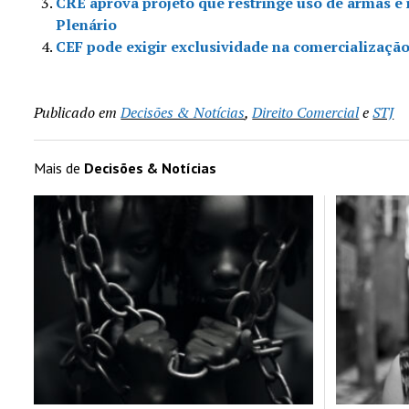
CRE aprova projeto que restringe uso de armas e
Plenário
CEF pode exigir exclusividade na comercializaçã
Publicado em
Decisões & Notícias
,
Direito Comercial
e
STJ
Mais de
Decisões & Notícias