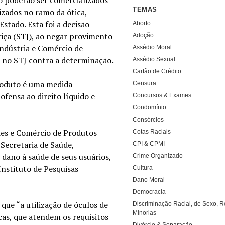
TEMAS
zados no ramo da ótica,
stado. Esta foi a decisão
Aborto
iça (STJ), ao negar provimento
Adoção
ndústria e Comércio de
Assédio Moral
o no STJ contra a determinação.
Assédio Sexual
Cartão de Crédito
produto é uma medida
Censura
ofensa ao direito líquido e
Concursos & Exames
Condomínio
Consórcios
ies e Comércio de Produtos
Cotas Raciais
 Secretaria de Saúde,
CPI & CPMI
dano à saúde de seus usuários,
Crime Organizado
nstituto de Pesquisas
Cultura
Dano Moral
Democracia
que “a utilização de óculos de
Discriminação Racial, de Sexo, R
Minorias
cas, que atendem os requisitos