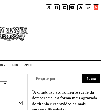
Apoia-
se
OS
LEIS
APOIE
“A ditadura naturalmente surge da
democracia, e a forma mais agravada
de tirania e escravidão da mais
extrema liberdade.”