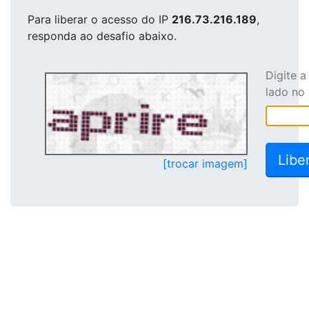
Para liberar o acesso
do IP
216.73.216.189
,
responda ao desafio abaixo.
Digite 
lado no
[trocar imagem]