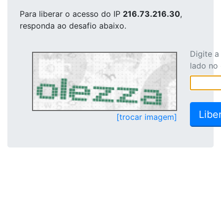
Para liberar o acesso
do IP
216.73.216.30
,
responda ao desafio abaixo.
Digite 
lado no
[trocar imagem]