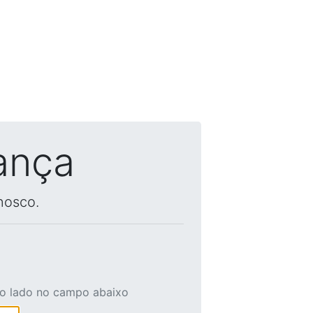
ança
nosco.
ao lado no campo abaixo