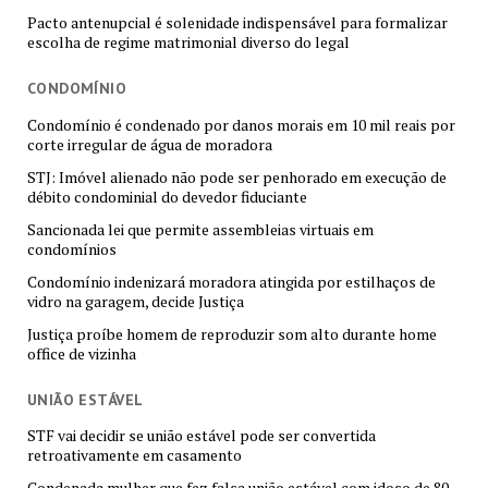
Pacto antenupcial é solenidade indispensável para formalizar
escolha de regime matrimonial diverso do legal
CONDOMÍNIO
Condomínio é condenado por danos morais em 10 mil reais por
corte irregular de água de moradora
STJ: Imóvel alienado não pode ser penhorado em execução de
débito condominial do devedor fiduciante
Sancionada lei que permite assembleias virtuais em
condomínios
Condomínio indenizará moradora atingida por estilhaços de
vidro na garagem, decide Justiça
Justiça proíbe homem de reproduzir som alto durante home
office de vizinha
UNIÃO ESTÁVEL
STF vai decidir se união estável pode ser convertida
retroativamente em casamento
Condenada mulher que fez falsa união estável com idoso de 80