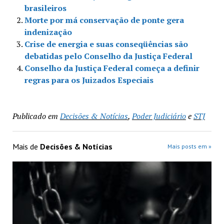
brasileiros
Morte por má conservação de ponte gera
indenização
Crise de energia e suas conseqüências são
debatidas pelo Conselho da Justiça Federal
Conselho da Justiça Federal começa a definir
regras para os Juizados Especiais
Publicado em
Decisões & Notícias
,
Poder Judiciário
e
STJ
Mais de
Decisões & Notícias
Mais posts em »